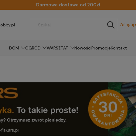
Darmowa dostawa od 200zł
Zaloguj 
obby.pl
DOM
OGRÓD
WARSZTAT
Nowości
Promocje
Kontakt