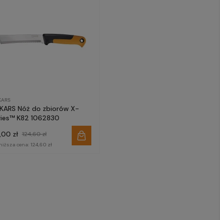
KARS
SKARS Nóż do zbiorów X-
ries™ K82 1062830
,00 zł
124,60 zł
niższa cena:
124,60 zł