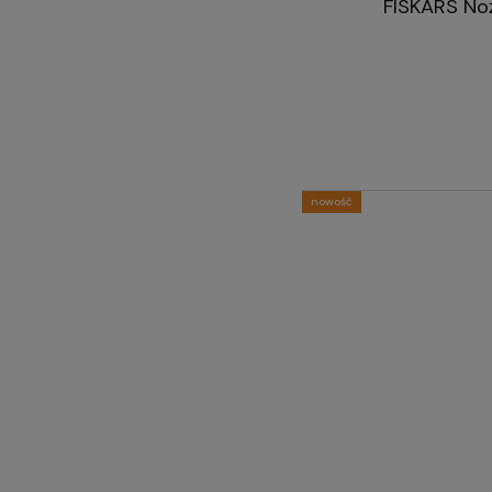
FISKARS Noż
nowość