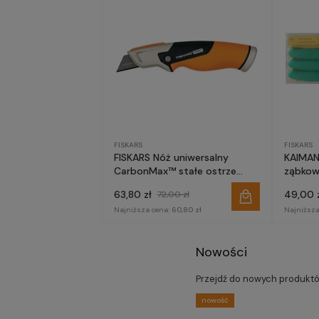
FISKARS
FISKARS
FISKARS Nóż uniwersalny
KAIMAN
CarbonMax™ stałe ostrze
ząbkow
1027222
63,80 zł
49,00 
72,00 zł
Najniższa cena:
60,80 zł
Najniższa
Nowości
Przejdź do nowych produkt
nowość