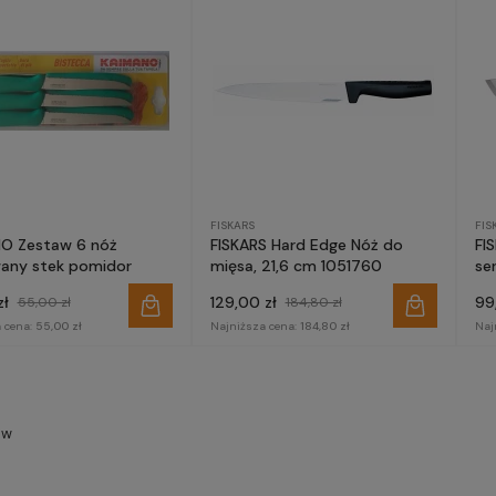
FISKARS
FIS
O Zestaw 6 nóż
FISKARS Hard Edge Nóż do
FI
any stek pomidor
mięsa, 21,6 cm 1051760
se
zł
129,00 zł
99
55,00 zł
184,80 zł
 cena:
55,00 zł
Najniższa cena:
184,80 zł
Naj
ów