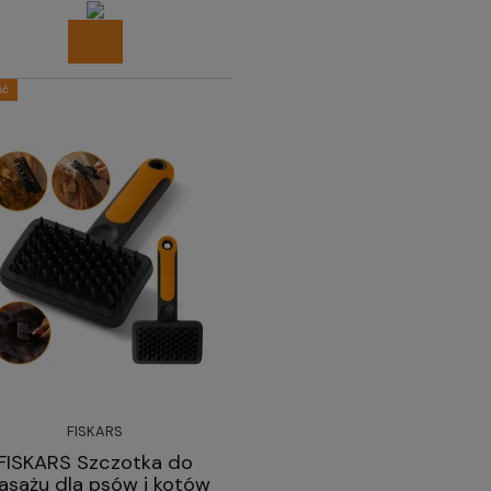
ść
FISKARS
FISKARS Szczotka do
sażu dla psów i kotów