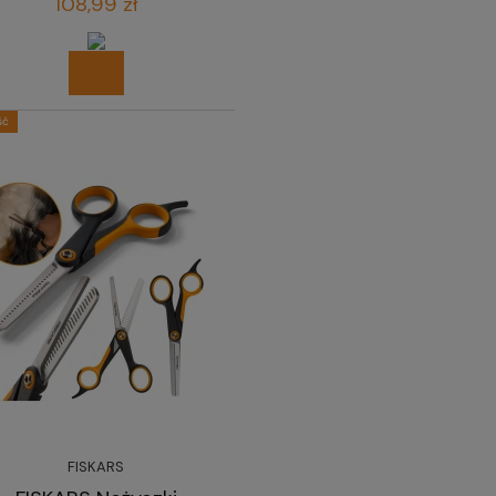
108,99 zł
ść
FISKARS