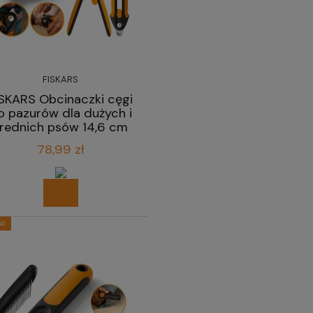
FISKARS
ISKARS Obcinaczki cęgi
o pazurów dla dużych i
rednich psów 14,6 cm
78,99 zł
ść