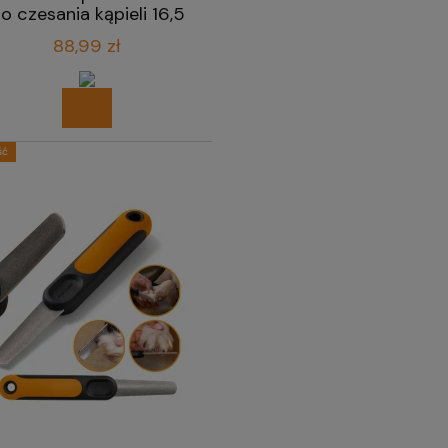
o czesania kąpieli 16,5
cm
88,99 zł
ść