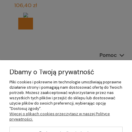
biura
106,40 zł
Pomoc
Dostawa
Dbamy o Twoją prywatność
Moje konto
Pliki cookies i pokrewne im technologie umożliwiają poprawne
działanie strony i pomagają nam dostosować ofertę do Twoich
potrzeb. Możesz zaakceptować wykorzystanie przez nas
Gwarancja i zwroty
wszystkich tych plików i przejść do sklepu lub dostosować
użycie plików do swoich preferencji, wybierając opcję
O firmie
"Dostosuj zgody".
Więcej o plikach cookies przeczytasz w naszej Polityce
prywatności.