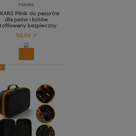
FISKARS
SKARS Pilnik do pazurów
dla psów i kotów
rofilowany bezpieczny
18,3 cm
58,99 zł
ść