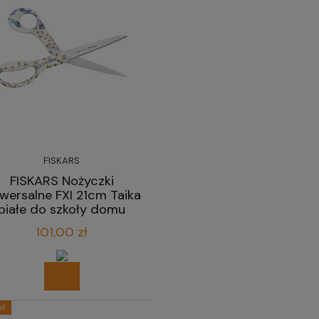
FISKARS
FISKARS Nożyczki
iwersalne FXI 21cm Taika
białe do szkoły domu
biura
101,00 zł
ść