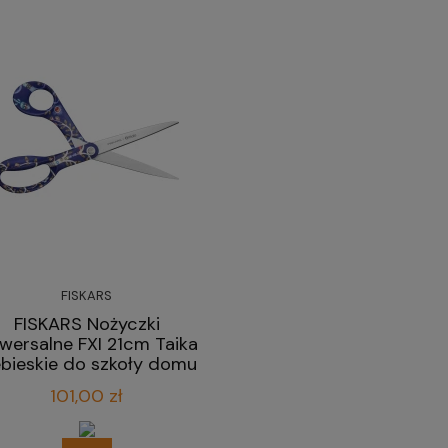
FISKARS
FISKARS Nożyczki
iwersalne FXI 21cm Taika
ebieskie do szkoły domu
biura
101,00 zł