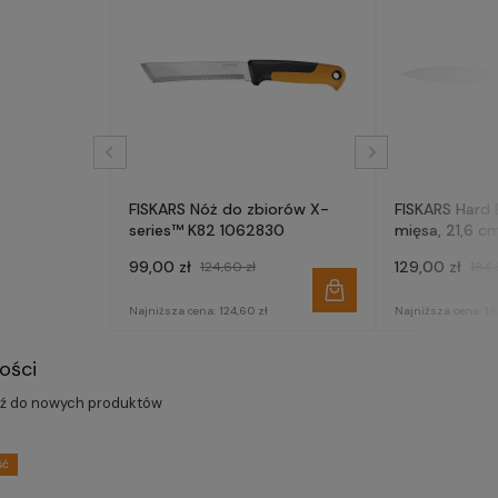
FISKARS Nóż do zbiorów X-
FISKARS Hard
series™ K82 1062830
mięsa, 21,6 c
99,00 zł
129,00 zł
124,60 zł
184,
Najniższa cena:
124,60 zł
Najniższa cena:
18
ości
dź do nowych produktów
ść