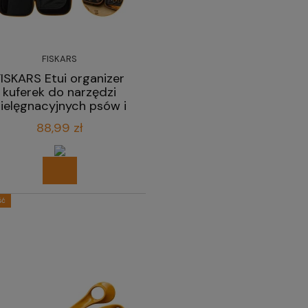
FISKARS
FISKARS Etui organizer
kuferek do narzędzi
ielęgnacyjnych psów i
kotów
88,99 zł
ść