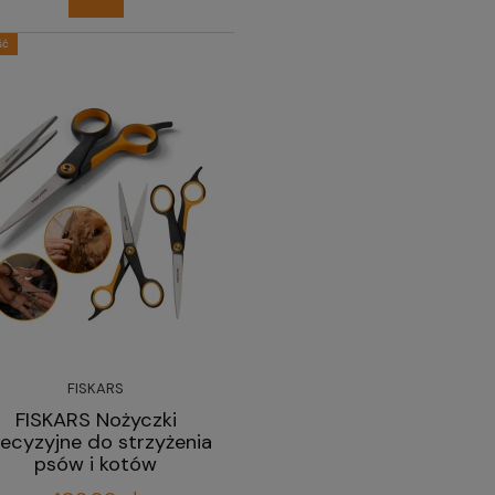
ść
FISKARS
FISKARS Nożyczki
ecyzyjne do strzyżenia
psów i kotów
profesjonalne 17 cm