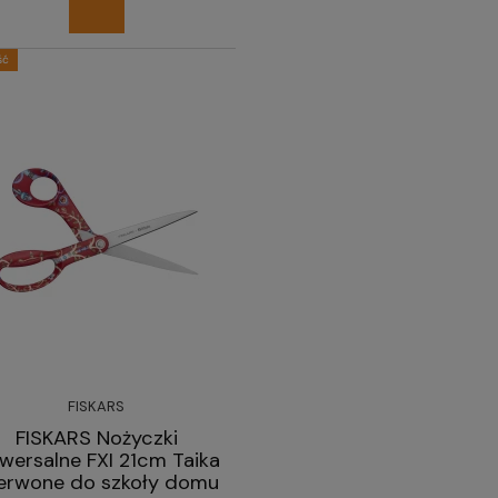
ść
FISKARS
FISKARS Nożyczki
iwersalne FXI 21cm Taika
erwone do szkoły domu