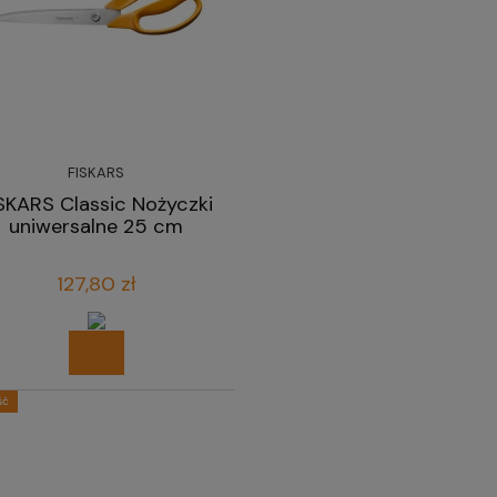
FISKARS
SKARS Classic Nożyczki
uniwersalne 25 cm
127,80 zł
ść