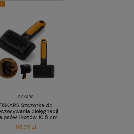
ść
FISKARS
FISKARS Szczotka do
czesywania pielęgnacji
a psów i kotów 16,5 cm
88,99 zł