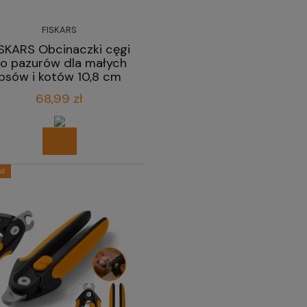
FISKARS
ISKARS Obcinaczki cęgi
o pazurów dla małych
psów i kotów 10,8 cm
68,99 zł
ść