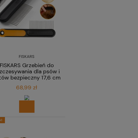
FISKARS
FISKARS Grzebień do
zczesywania dla psów i
tów bezpieczny 17,6 cm
68,99 zł
ść