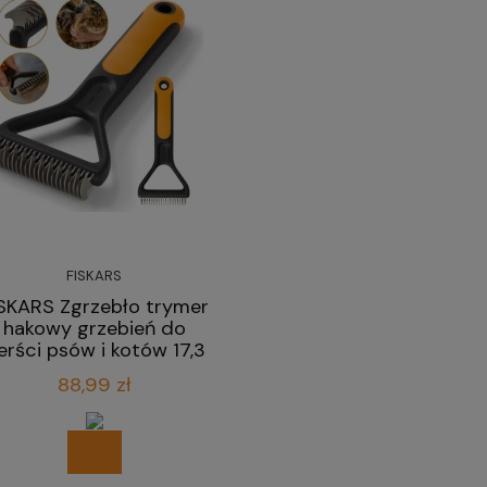
FISKARS
SKARS Zgrzebło trymer
hakowy grzebień do
ierści psów i kotów 17,3
cm
88,99 zł