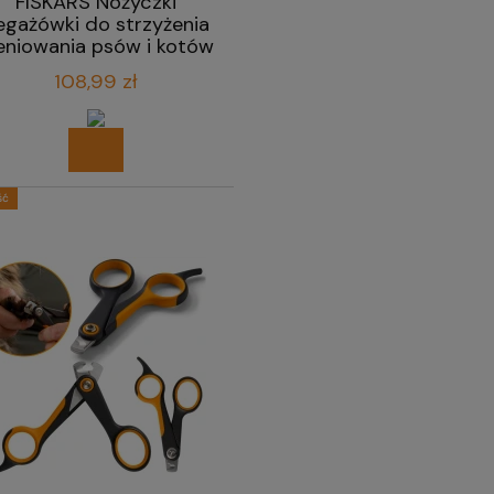
FISKARS Nożyczki
egażówki do strzyżenia
eniowania psów i kotów
17,2 cm
108,99 zł
ść