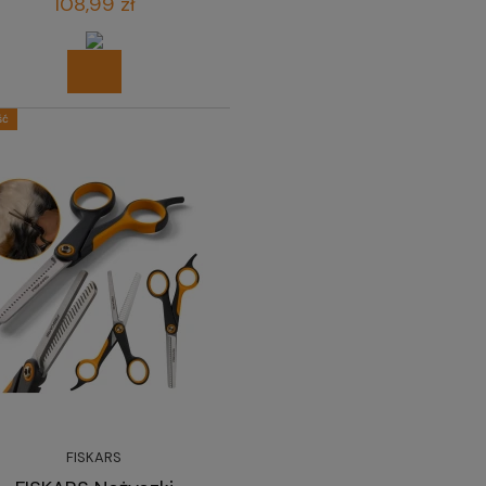
108,99 zł
ść
FISKARS