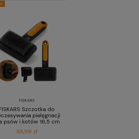
ść
FISKARS
FISKARS Szczotka do
czesywania pielęgnacji
a psów i kotów 16,5 cm
88,99 zł