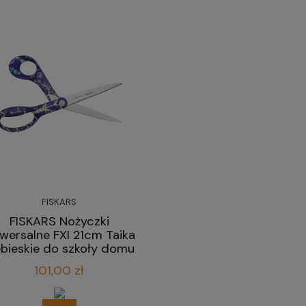
FISKARS
FISKARS Nożyczki
iwersalne FXI 21cm Taika
ebieskie do szkoły domu
biura
101,00 zł