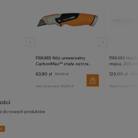
FISKARS Nóż uniwersalny
FISKARS Hard
CarbonMax™ stałe ostrze
mięsa, 21,6 c
1027222
63,80 zł
129,00 zł
72,00 zł
184,
Najniższa cena:
60,80 zł
Najniższa cena:
18
ości
dź do nowych produktów
ść