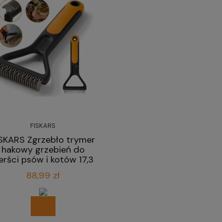
FISKARS
SKARS Zgrzebło trymer
hakowy grzebień do
ierści psów i kotów 17,3
cm
88,99 zł