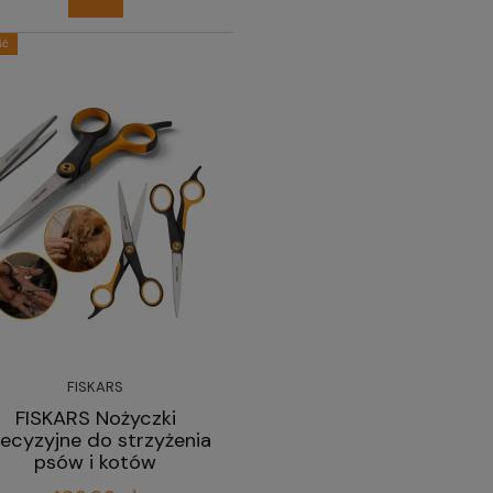
ść
FISKARS
FISKARS Nożyczki
ecyzyjne do strzyżenia
psów i kotów
profesjonalne 17 cm