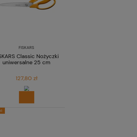
FISKARS
SKARS Classic Nożyczki
uniwersalne 25 cm
127,80 zł
ść