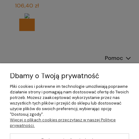
biura
106,40 zł
Pomoc
Dostawa
Dbamy o Twoją prywatność
Moje konto
Pliki cookies i pokrewne im technologie umożliwiają poprawne
działanie strony i pomagają nam dostosować ofertę do Twoich
potrzeb. Możesz zaakceptować wykorzystanie przez nas
Gwarancja i zwroty
wszystkich tych plików i przejść do sklepu lub dostosować
użycie plików do swoich preferencji, wybierając opcję
O firmie
"Dostosuj zgody".
Więcej o plikach cookies przeczytasz w naszej Polityce
prywatności.