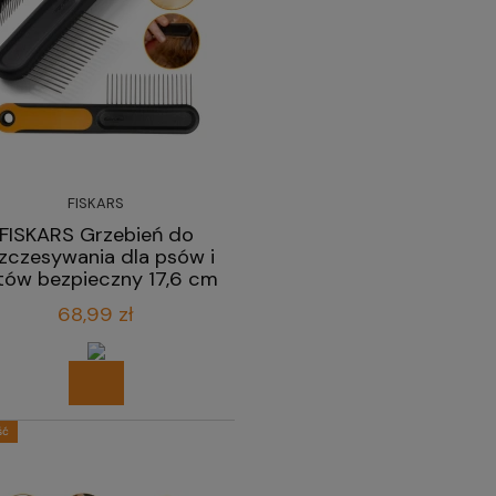
FISKARS
FISKARS Grzebień do
zczesywania dla psów i
tów bezpieczny 17,6 cm
68,99 zł
ść