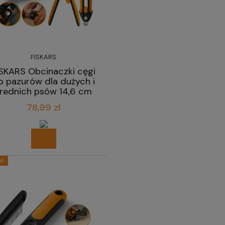
FISKARS
ISKARS Obcinaczki cęgi
o pazurów dla dużych i
rednich psów 14,6 cm
78,99 zł
ść