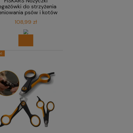
FISKARS Nożyczki
egażówki do strzyżenia
eniowania psów i kotów
17,2 cm
108,99 zł
ść