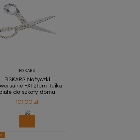
FISKARS
FISKARS Nożyczki
iwersalne FXI 21cm Taika
białe do szkoły domu
biura
101,00 zł
ść