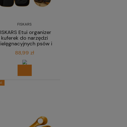
FISKARS
FISKARS Etui organizer
kuferek do narzędzi
ielęgnacyjnych psów i
kotów
88,99 zł
ść