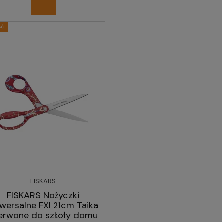
ść
FISKARS
FISKARS Nożyczki
iwersalne FXI 21cm Taika
erwone do szkoły domu