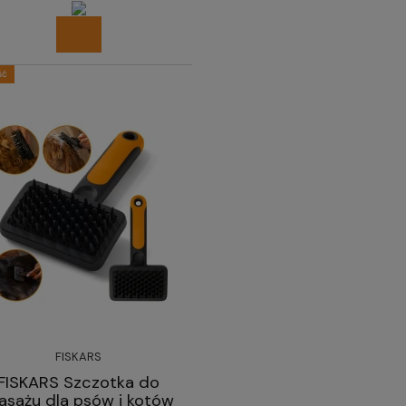
ść
FISKARS
FISKARS Szczotka do
sażu dla psów i kotów