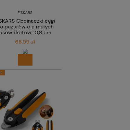
FISKARS
ISKARS Obcinaczki cęgi
o pazurów dla małych
psów i kotów 10,8 cm
68,99 zł
ść