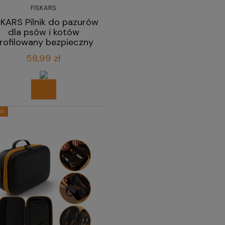
FISKARS
SKARS Pilnik do pazurów
dla psów i kotów
rofilowany bezpieczny
18,3 cm
58,99 zł
ść