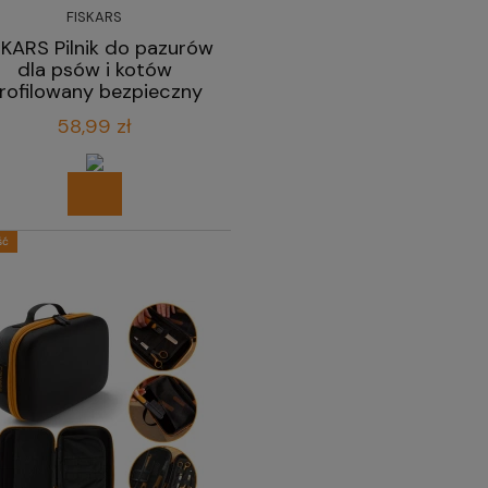
FISKARS
SKARS Pilnik do pazurów
dla psów i kotów
rofilowany bezpieczny
18,3 cm
58,99 zł
ść