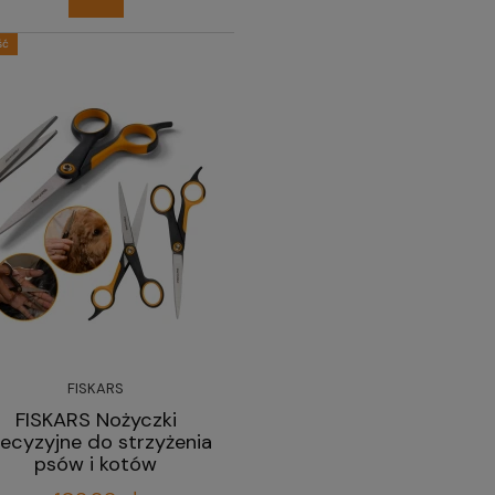
ść
FISKARS
FISKARS Nożyczki
ecyzyjne do strzyżenia
psów i kotów
profesjonalne 17 cm