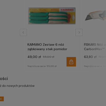
KAIMANO Zestaw 6 nóż
FISKARS Nóż u
ząbkowany stek pomidor
CarbonMax™ s
1027222
49,00 zł
63,80 zł
55,00 zł
72,00
Najniższa cena:
55,00 zł
Najniższa cena:
60
ości
dź do nowych produktów
ść