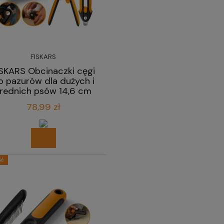
FISKARS
ISKARS Obcinaczki cęgi
o pazurów dla dużych i
rednich psów 14,6 cm
78,99 zł
ść