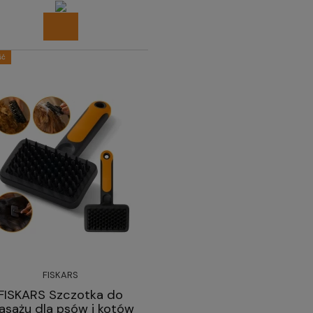
ść
FISKARS
FISKARS Szczotka do
sażu dla psów i kotów