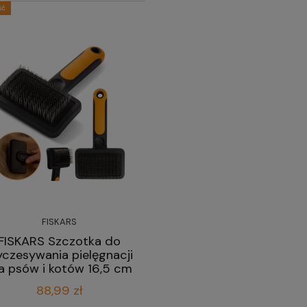
ść
FISKARS
FISKARS Szczotka do
czesywania pielęgnacji
a psów i kotów 16,5 cm
88,99 zł