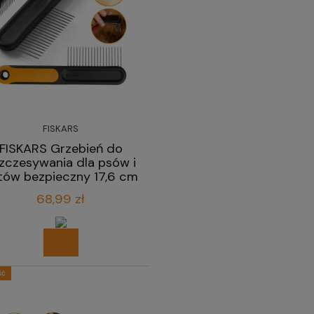
FISKARS
FISKARS Grzebień do
zczesywania dla psów i
tów bezpieczny 17,6 cm
68,99 zł
ść