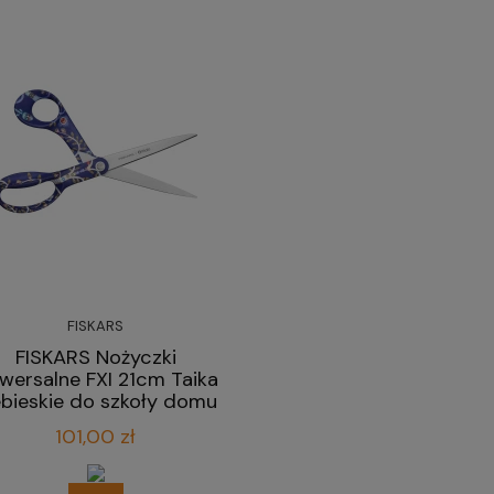
FISKARS
FISKARS Nożyczki
iwersalne FXI 21cm Taika
ebieskie do szkoły domu
biura
101,00 zł