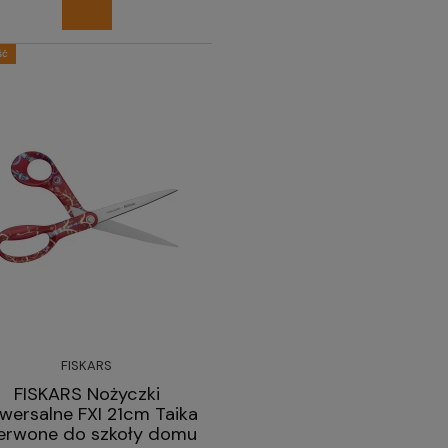
ść
FISKARS
FISKARS Nożyczki
iwersalne FXI 21cm Taika
erwone do szkoły domu