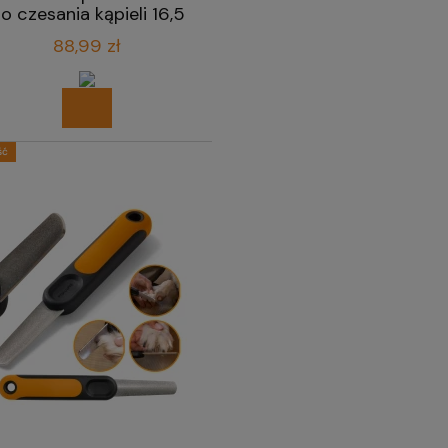
o czesania kąpieli 16,5
cm
88,99 zł
ść