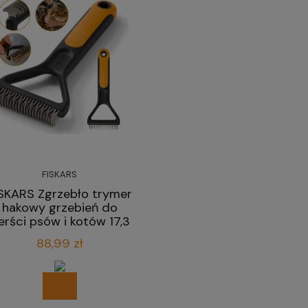
FISKARS
SKARS Zgrzebło trymer
hakowy grzebień do
ierści psów i kotów 17,3
cm
88,99 zł