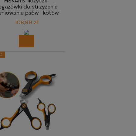
FISKARS Nożyczki
egażówki do strzyżenia
eniowania psów i kotów
17,2 cm
108,99 zł
ść