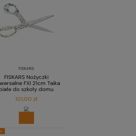
FISKARS
FISKARS Nożyczki
iwersalne FXI 21cm Taika
białe do szkoły domu
biura
101,00 zł
ść