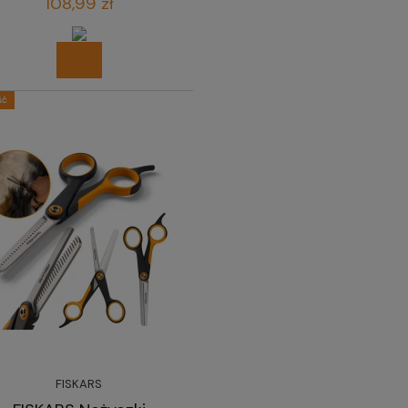
108,99 zł
ść
FISKARS