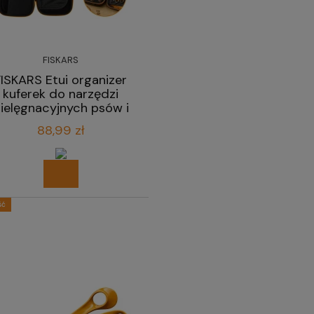
FISKARS
FISKARS Etui organizer
kuferek do narzędzi
ielęgnacyjnych psów i
kotów
88,99 zł
ść