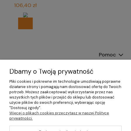
biura
106,40 zł
Pomoc
Dostawa
Dbamy o Twoją prywatność
Moje konto
Pliki cookies i pokrewne im technologie umożliwiają poprawne
działanie strony i pomagają nam dostosować ofertę do Twoich
potrzeb. Możesz zaakceptować wykorzystanie przez nas
Gwarancja i zwroty
wszystkich tych plików i przejść do sklepu lub dostosować
użycie plików do swoich preferencji, wybierając opcję
O firmie
"Dostosuj zgody".
Więcej o plikach cookies przeczytasz w naszej Polityce
prywatności.