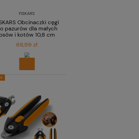
FISKARS
ISKARS Obcinaczki cęgi
o pazurów dla małych
psów i kotów 10,8 cm
68,99 zł
ść