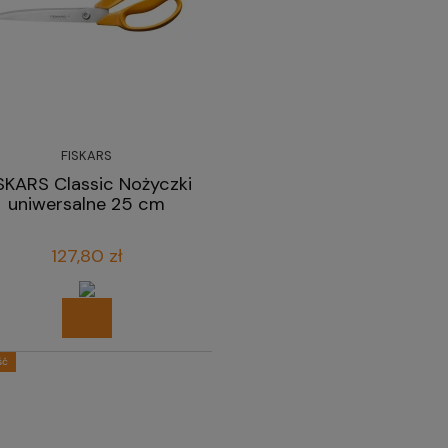
FISKARS
SKARS Classic Nożyczki
uniwersalne 25 cm
127,80 zł
ść