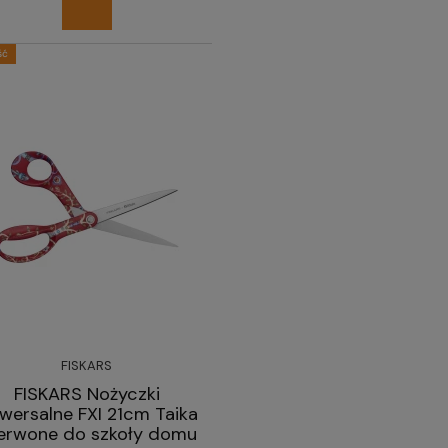
ść
FISKARS
FISKARS Nożyczki
iwersalne FXI 21cm Taika
erwone do szkoły domu