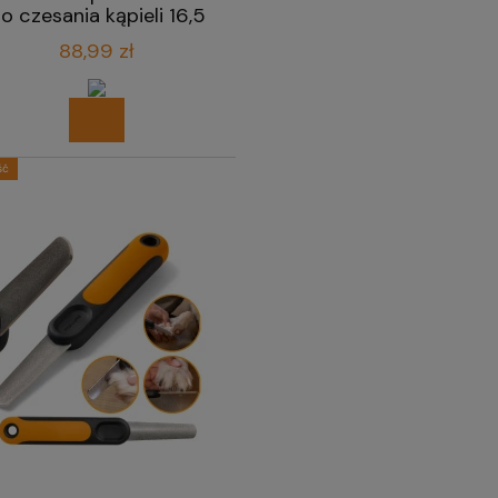
o czesania kąpieli 16,5
cm
88,99 zł
ść