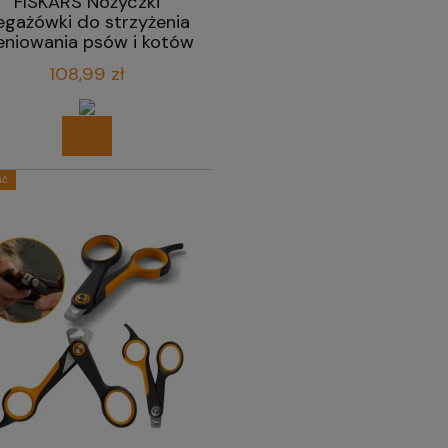
FISKARS Nożyczki
egażówki do strzyżenia
eniowania psów i kotów
17,2 cm
108,99 zł
ść