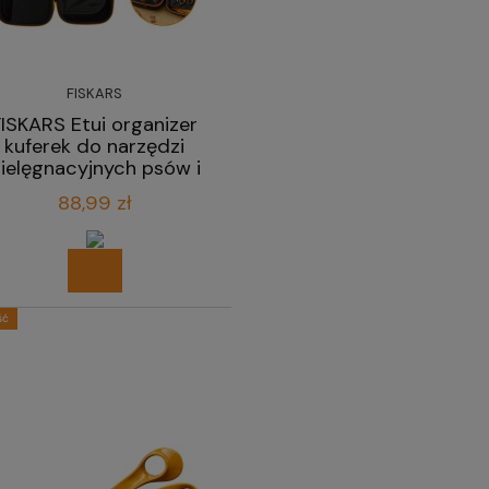
FISKARS
FISKARS Etui organizer
kuferek do narzędzi
ielęgnacyjnych psów i
kotów
88,99 zł
ść