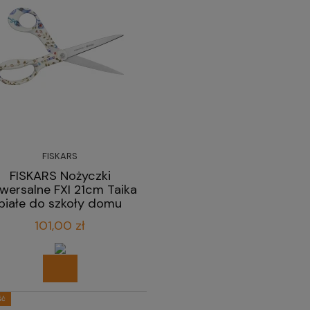
FISKARS
FISKARS Nożyczki
iwersalne FXI 21cm Taika
białe do szkoły domu
biura
101,00 zł
ść