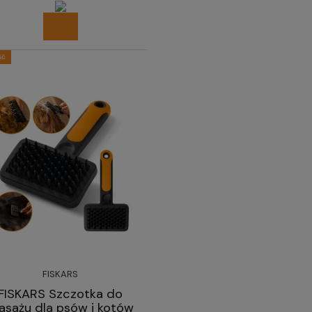
ść
FISKARS
FISKARS Szczotka do
sażu dla psów i kotów