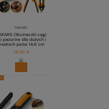
FISKARS
ISKARS Obcinaczki cęgi
o pazurów dla dużych i
rednich psów 14,6 cm
78,99 zł
ść