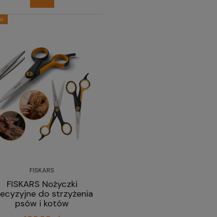
ść
FISKARS
FISKARS Nożyczki
ecyzyjne do strzyżenia
psów i kotów
profesjonalne 17 cm