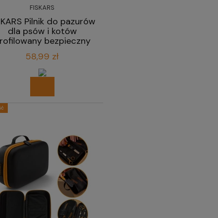
FISKARS
SKARS Pilnik do pazurów
dla psów i kotów
rofilowany bezpieczny
18,3 cm
58,99 zł
ść