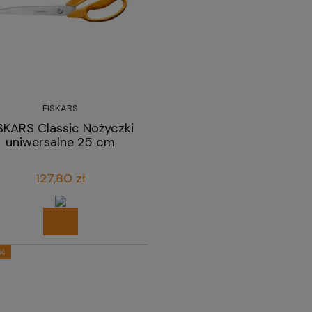
FISKARS
SKARS Classic Nożyczki
uniwersalne 25 cm
127,80 zł
ść