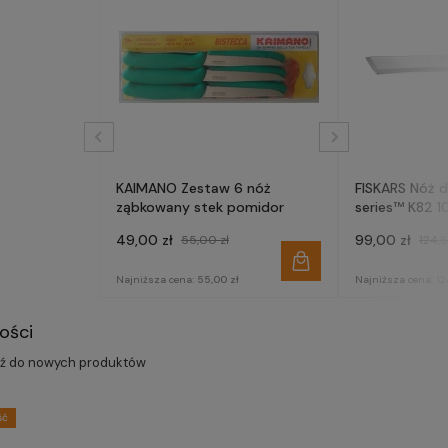
KAIMANO Zestaw 6 nóż
FISKARS Nóż 
ząbkowany stek pomidor
series™ K82 
49,00 zł
99,00 zł
55,00 zł
124,6
Najniższa cena:
55,00 zł
Najniższa cena:
12
ości
dź do nowych produktów
ść