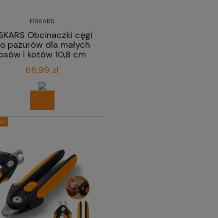
FISKARS
ISKARS Obcinaczki cęgi
o pazurów dla małych
psów i kotów 10,8 cm
68,99 zł
ść