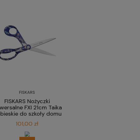
FISKARS
FISKARS Nożyczki
iwersalne FXI 21cm Taika
ebieskie do szkoły domu
biura
101,00 zł