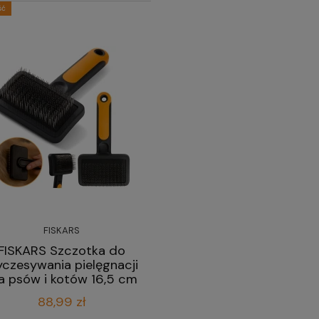
ść
FISKARS
FISKARS Szczotka do
czesywania pielęgnacji
a psów i kotów 16,5 cm
88,99 zł