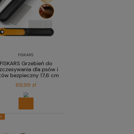
FISKARS
FISKARS Grzebień do
zczesywania dla psów i
tów bezpieczny 17,6 cm
68,99 zł
ść