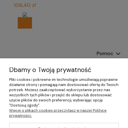
biura
106,40 zł
Pomoc
Dostawa
Dbamy o Twoją prywatność
Moje konto
Pliki cookies i pokrewne im technologie umożliwiają poprawne
działanie strony i pomagają nam dostosować ofertę do Twoich
potrzeb. Możesz zaakceptować wykorzystanie przez nas
Gwarancja i zwroty
wszystkich tych plików i przejść do sklepu lub dostosować
użycie plików do swoich preferencji, wybierając opcję
O firmie
"Dostosuj zgody".
Więcej o plikach cookies przeczytasz w naszej Polityce
prywatności.