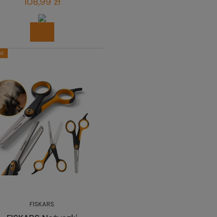
108,99 zł
ść
FISKARS