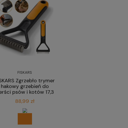
FISKARS
SKARS Zgrzebło trymer
hakowy grzebień do
ierści psów i kotów 17,3
cm
88,99 zł