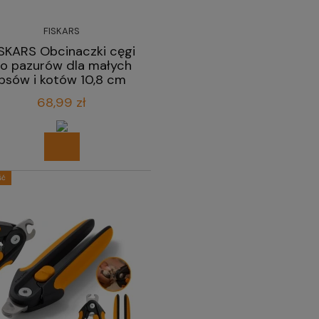
FISKARS
ISKARS Obcinaczki cęgi
o pazurów dla małych
psów i kotów 10,8 cm
68,99 zł
ść