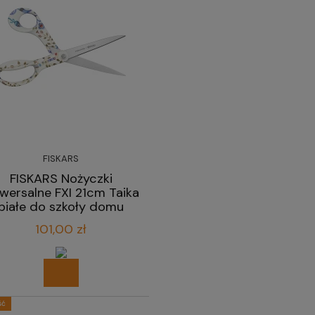
FISKARS
FISKARS Nożyczki
iwersalne FXI 21cm Taika
białe do szkoły domu
biura
101,00 zł
ść