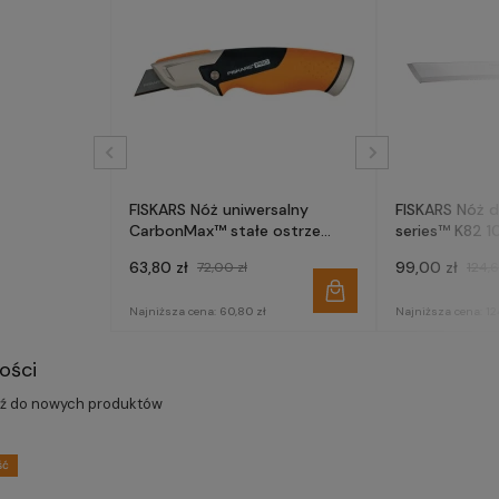
FISKARS Nóż uniwersalny
FISKARS Nóż 
CarbonMax™ stałe ostrze
series™ K82 
1027222
63,80 zł
99,00 zł
72,00 zł
124,6
Najniższa cena:
60,80 zł
Najniższa cena:
12
ości
dź do nowych produktów
ść