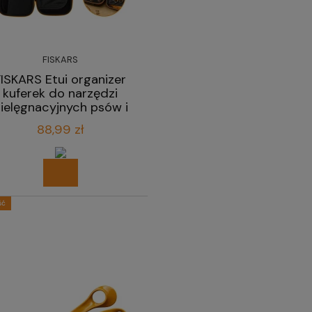
FISKARS
FISKARS Etui organizer
kuferek do narzędzi
ielęgnacyjnych psów i
kotów
88,99 zł
ść