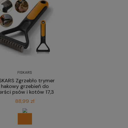
FISKARS
SKARS Zgrzebło trymer
hakowy grzebień do
ierści psów i kotów 17,3
cm
88,99 zł