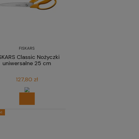
FISKARS
SKARS Classic Nożyczki
uniwersalne 25 cm
127,80 zł
ść