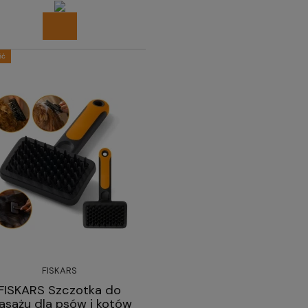
ść
FISKARS
FISKARS Szczotka do
sażu dla psów i kotów