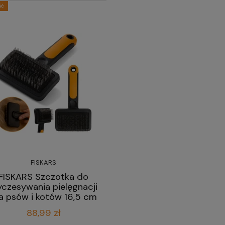
ść
FISKARS
FISKARS Szczotka do
czesywania pielęgnacji
a psów i kotów 16,5 cm
88,99 zł