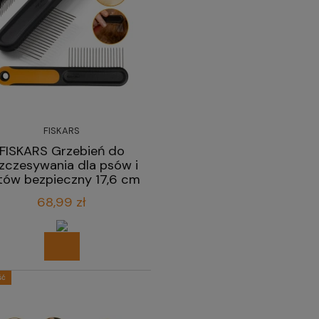
FISKARS
FISKARS Grzebień do
zczesywania dla psów i
tów bezpieczny 17,6 cm
68,99 zł
ść