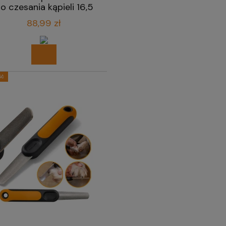
o czesania kąpieli 16,5
cm
88,99 zł
ść