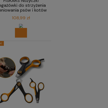
FISKARS Nożyczki
egażówki do strzyżenia
eniowania psów i kotów
17,2 cm
108,99 zł
ść