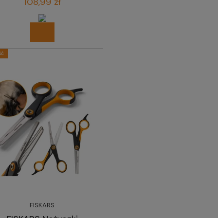
108,99 zł
ść
FISKARS