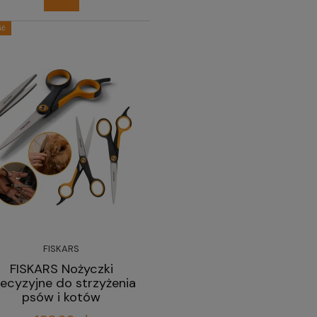
ść
FISKARS
FISKARS Nożyczki
ecyzyjne do strzyżenia
psów i kotów
profesjonalne 17 cm