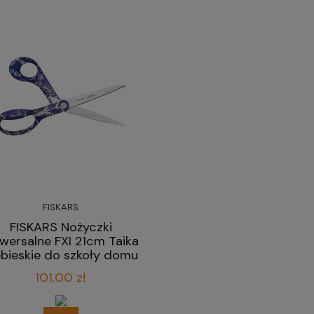
FISKARS
FISKARS Nożyczki
iwersalne FXI 21cm Taika
ebieskie do szkoły domu
biura
101,00 zł