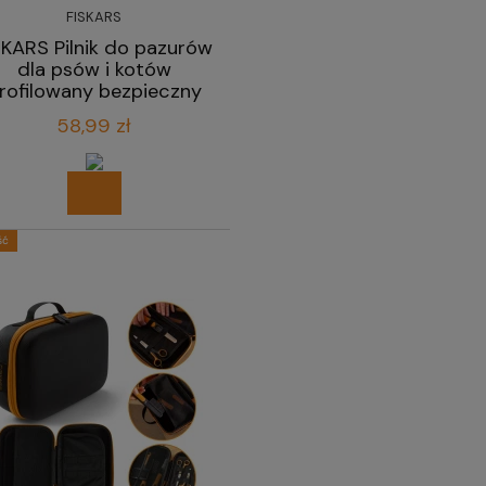
FISKARS
SKARS Pilnik do pazurów
dla psów i kotów
rofilowany bezpieczny
18,3 cm
58,99 zł
ść