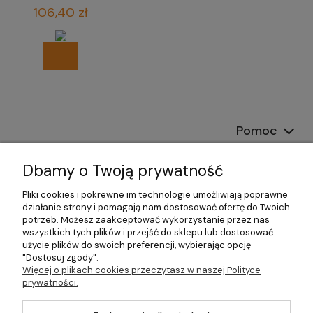
biura
106,40 zł
Pomoc
Dostawa
Dbamy o Twoją prywatność
Moje konto
Pliki cookies i pokrewne im technologie umożliwiają poprawne
działanie strony i pomagają nam dostosować ofertę do Twoich
potrzeb. Możesz zaakceptować wykorzystanie przez nas
Gwarancja i zwroty
wszystkich tych plików i przejść do sklepu lub dostosować
użycie plików do swoich preferencji, wybierając opcję
O firmie
"Dostosuj zgody".
Więcej o plikach cookies przeczytasz w naszej Polityce
prywatności.