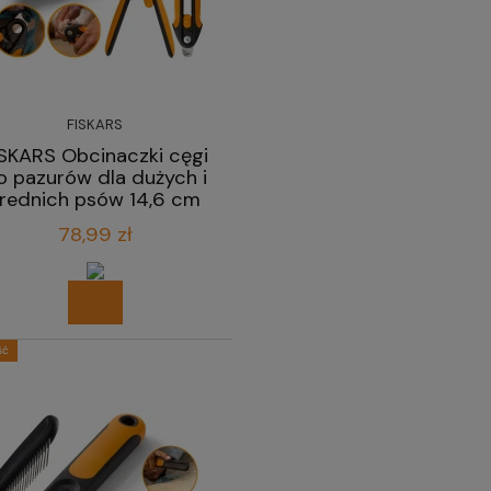
FISKARS
ISKARS Obcinaczki cęgi
o pazurów dla dużych i
rednich psów 14,6 cm
78,99 zł
ść