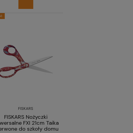
ść
FISKARS
FISKARS Nożyczki
iwersalne FXI 21cm Taika
erwone do szkoły domu