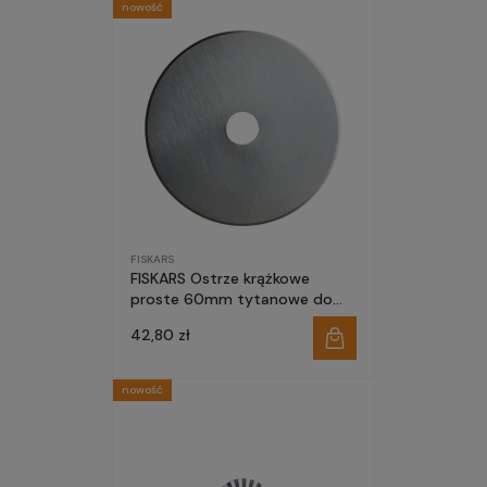
nowość
FISKARS
FISKARS Ostrze krążkowe
proste 60mm tytanowe do
noży krawieckich obcinarek
42,80 zł
nowość