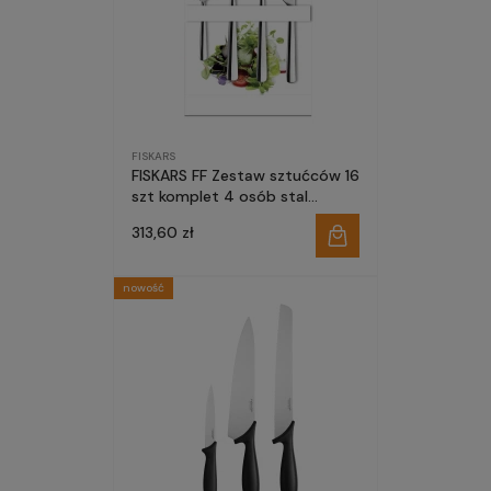
FISKARS
FISKARS FF Zestaw sztućców 16
szt komplet 4 osób stal
nierdzewna błyszczące nóż
313,60 zł
nowość