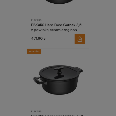
FISKARS
FISKARS Hard Face Garnek 3,5l
z powłoką ceramiczną non-
stick nieprzywierającą i z
471,60 zł
pokrywką
nowość
FISKARS