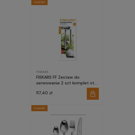
nowość
FISKARS
FISKARS FF Zestaw do
serwowania 2 szt komplet stal
nierdzewna błyszczący łyżka
117,40 zł
chochla
nowość