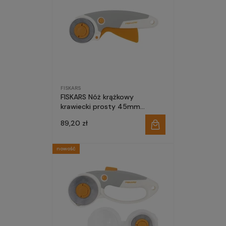
FISKARS
FISKARS Nóż krążkowy
krawiecki prosty 45mm
EasyChange do cięcia wielu
89,20 zł
warstw tytanowe ostrze
nowość