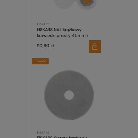
FISKARS
FISKARS Nóż krążkowy
krawiecki prosty 45mm i
60mm do cięcia wielu warstw
110,60 zł
tytanowe ostrze EasyChange
nowość
FISKARS