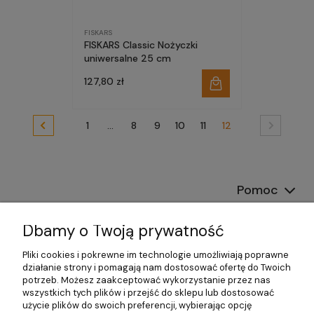
FISKARS
FISKARS Classic Nożyczki
uniwersalne 25 cm
127,80 zł
1
...
8
9
10
11
12
Pomoc
Dostawa
Dbamy o Twoją prywatność
Moje konto
Pliki cookies i pokrewne im technologie umożliwiają poprawne
działanie strony i pomagają nam dostosować ofertę do Twoich
potrzeb. Możesz zaakceptować wykorzystanie przez nas
Gwarancja i zwroty
wszystkich tych plików i przejść do sklepu lub dostosować
użycie plików do swoich preferencji, wybierając opcję
O firmie