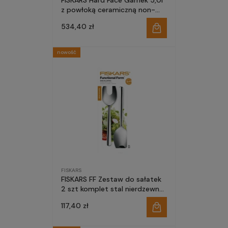
FISKARS Hard Face Garnek 5,0l
z powłoką ceramiczną non-
stick nieprzywierającą i z
534,40 zł
pokrywką
nowość
FISKARS
FISKARS FF Zestaw do sałatek
2 szt komplet stal nierdzewna
błyszczący łyżka
117,40 zł