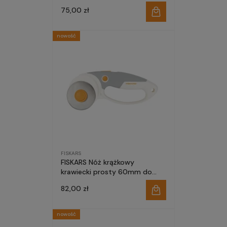
cięcia filcu winylu tytanowe
75,00 zł
ostrze
nowość
FISKARS
FISKARS Nóż krążkowy
krawiecki prosty 60mm do
cięcia płótna skóry tytanowe
82,00 zł
ostrze
nowość